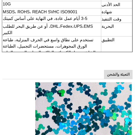
10G
الحد الأدنى
شهادة
MSDS، ROHS، REACH SVHC ISO9001
3-5 أيام عمل عادة، في النهاية على أساس كميتك
وقت التنفيذ
البحرية
DHL،Fedex،UPS،EMS، أو عن طريق البحر للطلب
الكبير
التطبيق
تستخدم على نطاق واسع في الحرف المنزلية، طباعة
الورق المجوهرات، مستحضرات التجميل، الطباعة
الشاشة، مواد الكيميائية الطلاء، الزجاج، النسيج، الجلد،
الخ
السمة
1لون مشرق
2مقاومة الحرارة العالية ومقاومة للمذيبات والحمض
التعبئة والشحن
والقلوية
3,
العديد من الأشكال والألوان والحجم
4
,
مادة صديقة للبيئة