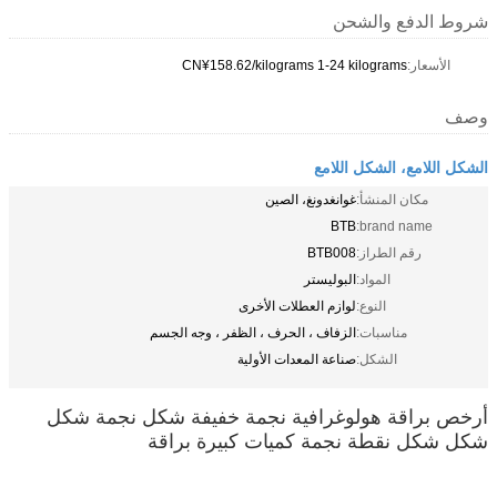
شروط الدفع والشحن
الأسعار:
CN¥158.62/kilograms 1-24 kilograms
وصف
الشكل اللامع، الشكل اللامع
مكان المنشأ:
غوانغدونغ، الصين
BTB
brand name:
رقم الطراز:
BTB008
المواد:
البوليستر
النوع:
لوازم العطلات الأخرى
مناسبات:
الزفاف ، الحرف ، الظفر ، وجه الجسم
الشكل:
صناعة المعدات الأولية
أرخص براقة هولوغرافية نجمة خفيفة شكل نجمة شكل
شكل شكل نقطة نجمة كميات كبيرة براقة