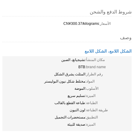
شروط الدفع والشحن
الأسعار:
CN¥300.37/kilograms
وصف
الشكل اللامع، الشكل اللامع
مكان المنشأ:
تشيجيانغ، الصين
BTB
brand name:
رقم الطراز:
المثلث يشرق الشكل
المواد:
مختلط شكل نيون البوليستر
الأسلوب:
الموضة
الميزة:
تسليم سريع
الطباعة:
طباعة القطع بالقالب
طريقة الطباعة:
لون النيون
التطبيق:
مستحضرات التجميل
الميزة:
صديقة للبيئة