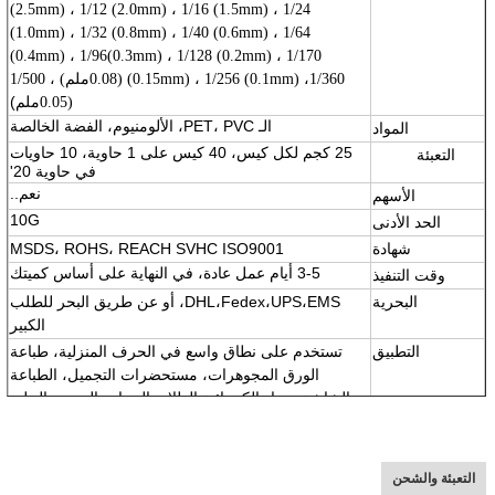
(2.5mm) ، 1/12 (2.0mm) ، 1/16 (1.5mm) ، 1/24
(1.0mm) ، 1/32 (0.8mm) ، 1/40 (0.6mm) ، 1/64
(0.4mm) ، 1/96(0.3mm) ، 1/128 (0.2mm) ، 1/170
(0.15mm) ، 1/256 (0.1mm) ،1/360 (0.08ملم) ، 1/500
ملم)
(0.05
الـ PET، PVC، الألومنيوم، الفضة الخالصة
المواد
25 كجم لكل كيس، 40 كيس على 1 حاوية، 10 حاويات
التعبئة
11111
في حاوية 20'
نعم..
الأسهم
10G
الحد الأدنى
شهادة
MSDS، ROHS، REACH SVHC ISO9001
3-5 أيام عمل عادة، في النهاية على أساس كميتك
وقت التنفيذ
البحرية
DHL،Fedex،UPS،EMS، أو عن طريق البحر للطلب
الكبير
التطبيق
تستخدم على نطاق واسع في الحرف المنزلية، طباعة
الورق المجوهرات، مستحضرات التجميل، الطباعة
الشاشة، مواد الكيميائية الطلاء، الزجاج، النسيج، الجلد،
الخ
السمة
1لون مشرق
2مقاومة الحرارة العالية ومقاومة للمذيبات والحمض
التعبئة والشحن
والقلوية