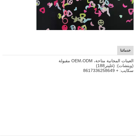
خدماتنا
العينات المجانية متاحة، OEM،ODM مقبولة
(ويتشات): (غليتر188)
سكايب: + 8617336258649