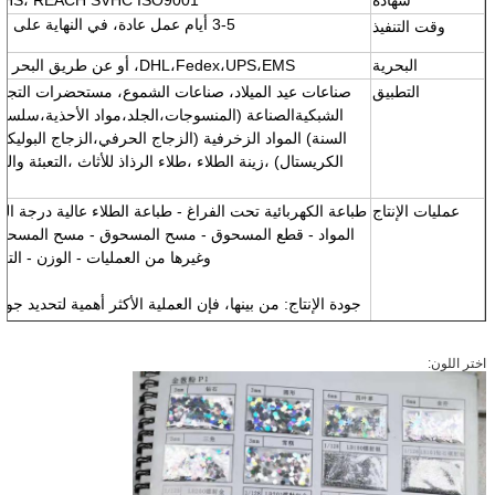
3-5 أيام عمل عادة، في النهاية على أساس كميتك
وقت التنفيذ
البحرية
DHL،Fedex،UPS،EMS، أو عن طريق البحر للطلب الكبير
التطبيق
صناعات عيد الميلاد، صناعات الشموع، مستحضرات التجمي
الشبكية
الصناعة (المنسوجات،الجلد،مواد الأحذية،سلس
السنة) المواد الزخرفية (الزجاج الحرفي،الزجاج البوليك
الكريستال) ،زينة الطلاء ،طلاء الرذاذ للأثاث ،التعبئة والتغ
ال
عمليات الإنتاج
طباعة الكهربائية تحت الفراغ - طباعة الطلاء عالية درجة ال
المواد - قطع المسحوق - مسح المسحوق - مسح المسحوق
وغيرها من العمليات - الوزن - التع
جودة الإنتاج: من بينها، فإن العملية الأكثر أهمية لتحديد جو
عملية إنتاج طباعة الطلاء عالية درجة الحرارة.هذه ال
السطوعمقاومة درجات الحرارة العالية ومقاومة المذيبا
اختر اللون:
الب
السمة
1لون 
2مقاومة الحرارة العالية ومقاومة للمذيبات والحمض والقلوية
3,
العديد من الأشكال والأ
4
,
مادة ص