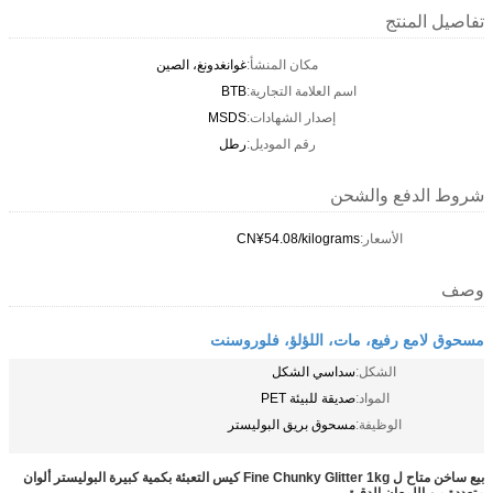
تفاصيل المنتج
مكان المنشأ:
غوانغدونغ، الصين
اسم العلامة التجارية:
BTB
إصدار الشهادات:
MSDS
رقم الموديل:
رطل
شروط الدفع والشحن
الأسعار:
CN¥54.08/kilograms
وصف
مسحوق لامع رفيع، مات، اللؤلؤ، فلوروسنت
الشكل:
سداسي الشكل
المواد:
صديقة للبيئة PET
الوظيفة:
مسحوق بريق البوليستر
بيع ساخن متاح ل Fine Chunky Glitter 1kg كيس التعبئة بكمية كبيرة البوليستر ألوان
متعددة من اللمعان الدقيق