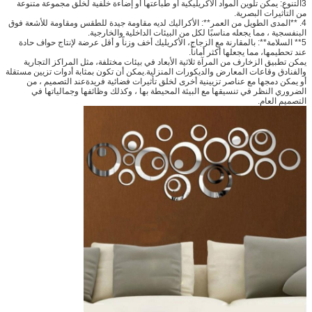
3التنوع: يمكن تلوين المواد الأكريليكية أو طباعتها أو إضاءة خلفية لخلق مجموعة متنوعة
من التأثيرات البصرية.
4. **المدى الطويل من العمر**: الأكراليك لديه مقاومة جيدة للطقس ومقاومة للأشعة فوق
البنفسجية ، مما يجعله مناسبًا لكل من البيئات الداخلية والخارجية.
5** السلامة**: بالمقارنة مع الزجاج، الأكريليك أخف وزناً و أقل عرضة لإنتاج حواف حادة
عند تحطيمها، مما يجعلها أكثر أماناً.
يمكن تطبيق الزخارف من المرآة ثلاثية الأبعاد في بيئات مختلفة، مثل المراكز التجارية
والفنادق وقاعات المعارض والديكورات المنزلية.يمكن أن تكون بمثابة أدوات تزيين مستقلة
أو يمكن دمجها مع عناصر تزيينية أخرى لخلق تأثيرات فضائية فريدةعند التصميم ، من
الضروري النظر في تنسيقها مع البيئة المحيطة بها ، وكذلك وظائفها وجمالياتها في
التصميم العام.