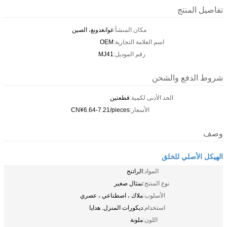
تفاصيل المنتج
مكان المنشأ:
غوانغدونغ، الصين
اسم العلامة التجارية:
OEM
رقم الموديل:
MJ41
شروط الدفع والشحن
الحد الأدنى لكمية:
قطعتين
الأسعار:
CN¥6.64-7.21/pieces
وصف
الهيكل الأصلي للخلق
المواد:
الراتنج
نوع المنتج:
تمثال صغير
الأسلوب:
ملاك ، اصطناعي ، عصري
استخدام:
ديكورات المنزل. هدايا
اللون:
ملونة