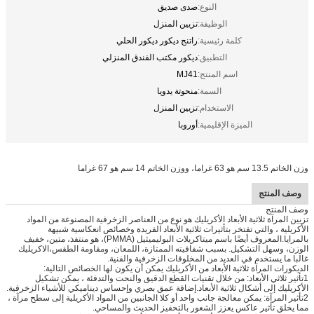
النوع:
صدى صديق
الوظيفة:
تزيين المنزل
كلمة رئيسية:
راتنج ديكور ديكور الحلي
التطبيق:
ديكور مكتب الفندق المنزلي
اسم المنتج:
MJ41
السمة:
منحوتة يدويا
الاستخدام:
تزيين المنزل
الميزة الإقليمية:
أوروبا
وزن الخاتم 13.5 سم هو 63 غراما، ووزن الخاتم 14 سم هو 67 غراما
وصف المنتج
وصف المنتج
تزيين المرآة ثلاثية الأبعاد الأكريليك هو نوع من العناصر الزخرفية المصنوعة من المواد
الأكريلية ، والتي تفتخر بتأثيرات ثلاثية الأبعاد الفريدة وخصائص انعكاسية شبيهة
بالمرايا.المعروف أيضًا باسم ميتاكريلات البوليميثيل (PMMA)، هو منتفذ، متين، خفيف
الوزن، وسهل التشكيل. بسبب شفافيته الممتازة، اللمعان، ومقاومة الطقس،الاكريليك
غالبا ما يستخدم في العديد من المخلوقات الزخرفية والفنية.
الديكورات المرآة ثلاثية الأبعاد من الأكريليك يمكن أن يكون لها الخصائص التالية:
1تأثير ثلاثي الأبعاد: من خلال تقنيات القطع الدقيق والنحت والتدفئة ، يمكن تشكيل
الأكريليك إلى أشكال ثلاثية الأبعاد.إضافة عمق بصري وإحساس ديناميكي للأشياء الزخرفية.
2تأثير المرآة: يمكن معالجة جانب واحد أو كلا الجانبين من المواد الأكريلية إلى سطح مرآة ،
مما يخلق تأثير عاكس يعزز الشعور بالتحفيز الحديث والمساحي.