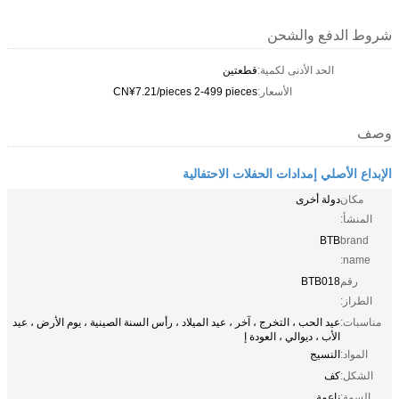
شروط الدفع والشحن
الحد الأدنى لكمية:
قطعتين
الأسعار:
CN¥7.21/pieces 2-499 pieces
وصف
الإبداع الأصلي إمدادات الحفلات الاحتفالية
مكان
دولة أخرى
المنشأ:
BTB
brand
name:
رقم
BTB018
الطراز:
مناسبات:
عيد الحب ، التخرج ، آخر ، عيد الميلاد ، رأس السنة الصينية ، يوم الأرض ، عيد
الأب ، ديوالي ، العودة إ
المواد:
النسيج
الشكل:
كف
السمة:
ناعمة