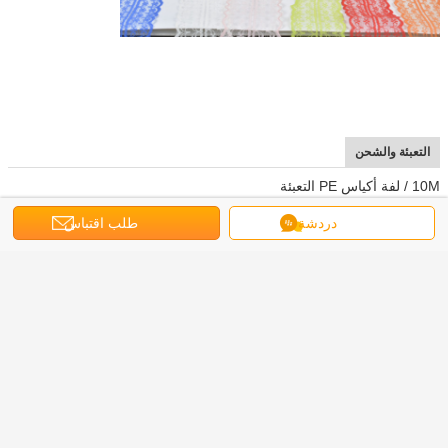
التعبئة والشحن
10M / لفة أكياس PE التعبئة
دردشة
طلب اقتباس
جميعهم لديهم مخزون ، شحن سريع
خدماتنا
العينات المجانية متاحة، OEM،ODM مقبولة
(ويتشات): (غليتر188)